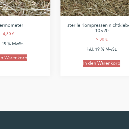
ermometer
sterile Kompressen nichtkle
10×20
4,80
€
9,30
€
l. 19 % MwSt.
inkl. 19 % MwSt.
en Warenkorb
In den Warenkorb