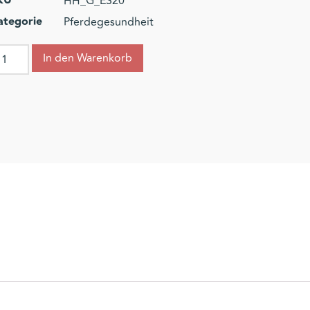
KU
HH_G_ES20
ategorie
Pferdegesundheit
In den Warenkorb