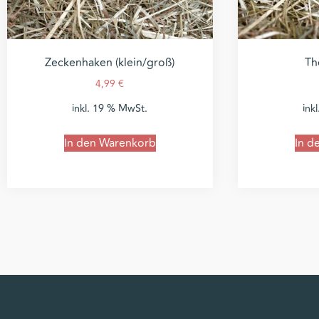
Zeckenhaken (klein/groß)
Th
4,99
€
inkl. 19 % MwSt.
ink
In den Warenkorb
In d