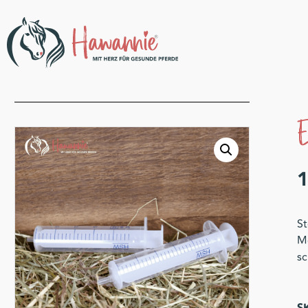
E
St
Me
sc